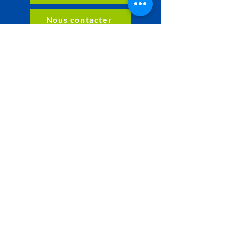
Nous contacter
Nos partenaires
PLAN DU SITE
Accueil
Particuliers
Entreprises & administrations
Partenaires & financeurs
AUTRES PAGES